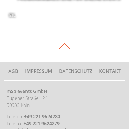
AGB
IMPRESSUM
DATENSCHUTZ
KONTAKT
mSa events GmbH
Eupener Straße 124
50933 Köln
Telefon:
+49 221 9624280
Telefax:
+49 221 9624279