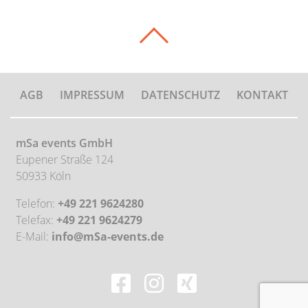
AGB
IMPRESSUM
DATENSCHUTZ
KONTAKT
mSa events GmbH
Eupener Straße 124
50933 Köln
Telefon:
+49 221 9624280
Telefax:
+49 221 9624279
E-Mail:
info@mSa-events.de